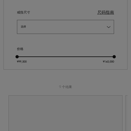
尺码指南
戒指尺寸
价格
9 个结果