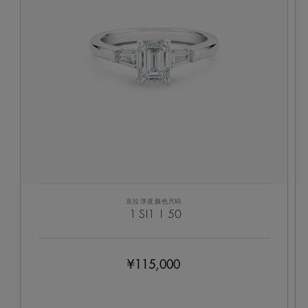
克拉
淨度
颜色
尺码
1
SI1
I
50
¥115,000