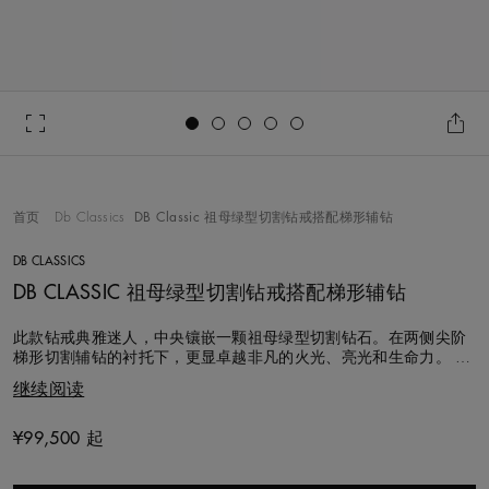
Go to slide 1
Go to slide 2
Go to slide 3
Go to slide 4
Go to slide 5
首页
Db Classics
DB Classic 祖母绿型切割钻戒搭配梯形辅钻
DB CLASSICS
DB CLASSIC 祖母绿型切割钻戒搭配梯形辅钻
此款钻戒典雅迷人，中央镶嵌一颗祖母绿型切割钻石。在两侧尖阶
梯形切割辅钻的衬托下，更显卓越非凡的火光、亮光和生命力。 三
颗钻石镶嵌排列于铂金戒圈之上。每颗钻石皆遵循道德采购规程，
继续阅读
由戴比尔斯钻石专家团队切割、抛光并手工镶嵌，彰显品牌传承
130余年的专业钻石技艺。 戴比尔斯订婚钻戒还可通过“For You,
Forever”服务，
¥99,500 起
Original price