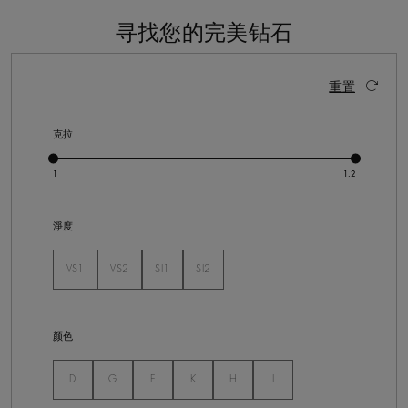
寻找您的完美钻石
9 个结果
激活这些部件将导致页面上的内容更新。
重置
克拉
淨度
VS1
VS2
SI1
SI2
未选
未选
未选
未选
颜色
未选
未选
未选
未选
未选
未选
D
G
E
K
H
I