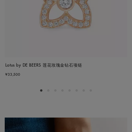
Lotus by DE BEERS 莲花玫瑰金钻石项链
¥33,500
Go to slide 1
Go to slide 2
Go to slide 3
Go to slide 4
Go to slide 5
Go to slide 6
Go to slide 7
Go to slide 8