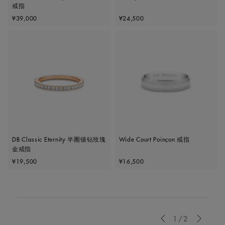
戒指
Original price
Original price
¥39,000
¥24,500
DB Classic Eternity 半圈镶钻玫瑰
Wide Court Poinçon 戒指
金戒指
Original price
Original price
¥19,500
¥16,500
Previous
1/2