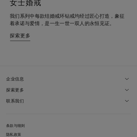
女士婚戒
男士婚戒
我们系列中每款结婚戒环钻戒均经过匠心打造，象征
每一枚男式结婚戒环均设计时尚而精美，传递出永结
着承诺与爱情，是一生一世一双人的永恒见证。
同心的特殊时刻和携手相伴漫长岁月的庄严意义。
探索更多
探索更多
企业信息
探索更多
联系我们
条款与细则
隐私政策