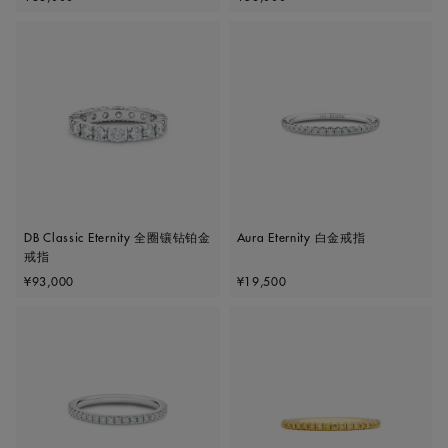
DB Classic Eternity 全圈镶钻铂金
Aura Eternity 白金戒指
戒指
Original price
Original price
¥93,000
¥19,500