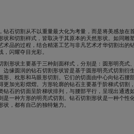
，钻石切割从不以重量最大化为考量，而是将美感放在
形状和切割样式，皆取决于其原本的天然形状。如同雕
艺术品的过程，结合精湛工艺与非凡艺术才华切割出的
线，闪耀夺目光彩。
切割形状主要基于三种刻面样式，分别是：圆形明亮式
。边缘圆润的钻石切割形状皆是基于圆形明亮式切割衍
圆形、枕形和马眼形切割。它们的切面由中心向钻石腰
得更加光彩熠熠。方形轮廓的钻石主要基于阶梯式切割
类钻石的切面呈阶梯状排列，与腰部平行，呈现出通透
则是一种方形的明亮式切割。钻石切割形状是一种个性
形状，都有自己的独特魅力。