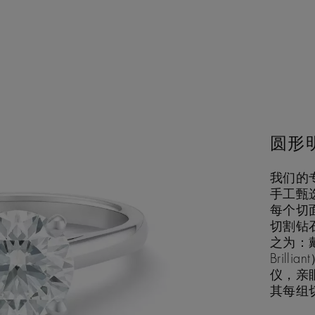
圆形
我们的
手工甄
每个切
切割钻
之为：戴
Brill
仪，亲
其每组