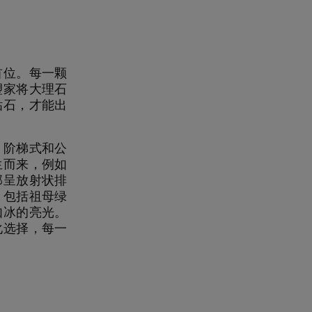
首位。每一颗
塑家将大理石
钻石，才能出
、阶梯式和公
生而来，例如
部呈放射状排
，包括祖母绿
如冰的亮光。
化选择，每一