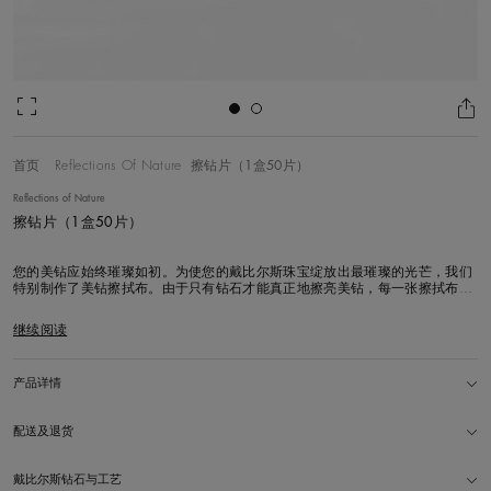
首页
Reflections Of Nature
擦钻片（1盒50片）
Reflections of Nature
擦钻片（1盒50片）
您的美钻应始终璀璨如初。为使您的戴比尔斯珠宝绽放出最璀璨的光芒，我们
特别制作了美钻擦拭布。由于只有钻石才能真正地擦亮美钻，每一张擦拭布包
含上百万微米钻石粉末从而可以快速有效地清洁钻石表面。 使用时，请在佩戴
好珠宝后使用擦钻布。打开包装后，请取出一次性擦钻布立即轻柔地擦拭钻
继续阅读
石，瞬时见效，无需再次冲洗， 每盒包含50片独立包装的
产品详情
配送及退货
戴比尔斯钻石与工艺