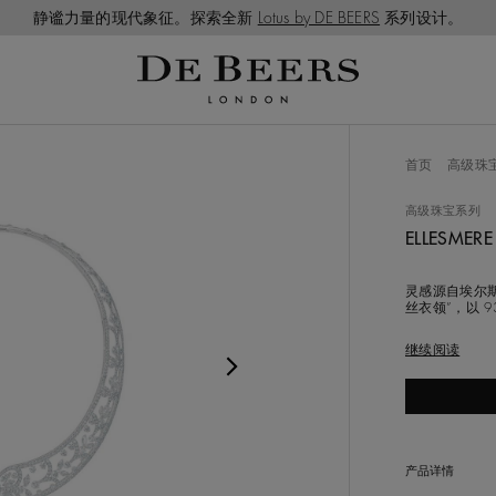
静谧力量的现代象征。探索全新
Lotus by DE BEERS
系列设计。
略图轨道的轮播。使用 Tab 按钮进行导航，或选择任何图像
首页
高级珠
高级珠宝系列
ELLESMER
灵感源自埃尔
丝衣领”，以 
眼形和圆形明
大程度保留了
继续阅读
侧，将钻石霜
央以钻石勾勒
产品详情