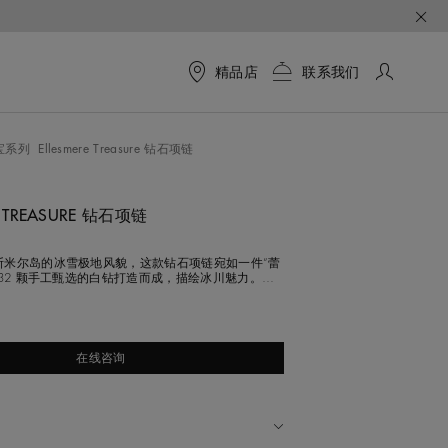
精品店
联系我们
按钮来更改上面的主图像
宝系列
Ellesmere Treasure 钻石项链
E TREASURE 钻石项链
斯米尔岛的冰雪极地风貌，这款钻石项链宛如一件“蕾
932 颗手工甄选的白钻打造而成，描绘冰川魅力。马
亮式切割钻石勾勒霜花图案，加以精湛爪镶工艺，最
钻石的精致美感。两层圆形明亮式切割钻石铺镶于两
花包围其中，呈现纯净美好的冰雪光影世界。项链中
花瓣状蝴蝶结，主钻为
在线咨询