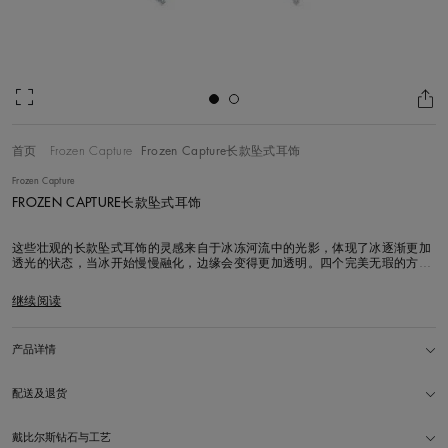
首页
Frozen Capture
Frozen Capture长款坠式耳饰
Frozen Capture
FROZEN CAPTURE长款坠式耳饰
这些壮观的长款坠式耳饰的灵感来自于冰冻河流中的光影，体现了冰逐渐更加
透光的状态，当冰开始慢慢融化，边缘会变得更加透明。四个完美无瑕的方形
水晶，镶嵌圆形明亮式钻石，悬挂在公主式切割和圆形明亮式钻石之上。水晶
镶嵌在 18k 白金上，呈现半透明的镜面效果，链接过渡至边缘的的橄榄形设计
继续阅读
密镶钻石条，最后汇聚到质朴的橄榄形切割钻石排。
产品详情
配送及退货
戴比尔斯钻石与工艺