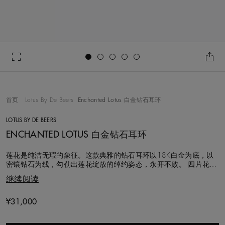
Go to slide 1
Go to slide 2
Go to slide 3
Go to slide 4
Go to slide 5
首页
Lotus By De Beers
Enchanted Lotus 白金钻石耳环
LOTUS BY DE BEERS
ENCHANTED LOTUS 白金钻石耳环
莲花是纯洁无瑕的象征。这款典雅的钻石耳环以18K白金为底，以
密镶钻石为线，勾勒出莲花绽放的绰约姿态，永开不败。 四片花瓣
环绕中央的圆形明亮式切割主钻，镂空设计赋予这件珠宝轻如鸿毛
继续阅读
之感。典雅的花朵排列高和宽均为8.0毫米，垂坠于密镶钻石的圈式
耳环之上。 这款耳环上的钻石总重约0.45克拉，每颗皆遵循道德采
购规程、手工甄选。这
Original price
¥31,000