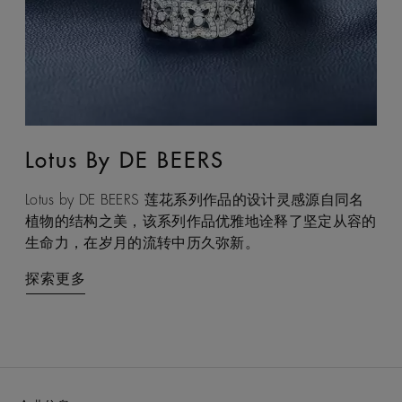
Lotus By DE BEERS
Talisman
Lotus by DE BEERS 莲花系列作品的设计灵感源自同名
Talisman 系列巧妙融合天然原钻与抛光钻石，以妙趣盎
植物的结构之美，该系列作品优雅地诠释了坚定从容的
然的感官互动，诠释大地摄人心魄的力量，成为庇佑之
生命力，在岁月的流转中历久弥新。
力与双重能量的现代象征。
探索更多
探索更多