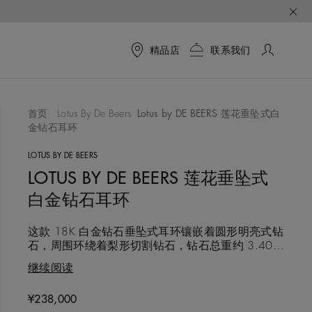
精品店
联系我们
首页
Lotus By De Beers
Lotus by DE BEERS 莲花垂坠式白
金钻石耳环
LOTUS BY DE BEERS
LOTUS BY DE BEERS 莲花垂坠式
白金钻石耳环
这款 18K 白金钻石垂坠式耳环镶嵌着圆形明亮式钻
石，周围环绕着梨形切割钻石，钻石总重约 3.40
克拉。Lotus by DE BEERS 莲花系列的设计灵感源自
继续阅读
奥卡万戈三角洲的莲花，采用独特的四瓣莲花造
型。这款标志性的设计象征着静谧的力量，表达了
Original price
¥238,000
相伴左右，共度人生每一刻的美好意愿。每一颗钻