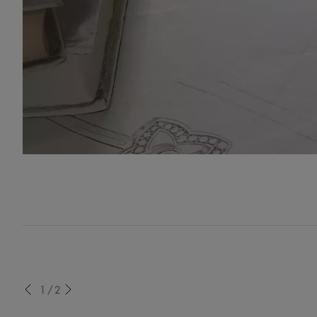
evious
1/2
Next