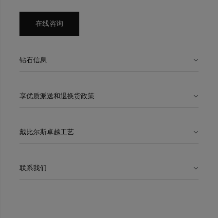
石均符合道德采购标准，由戴比尔斯专家
在线咨询
钻石信息
享优质派送和退换货政策
戴比尔斯卓越工艺
联系我们