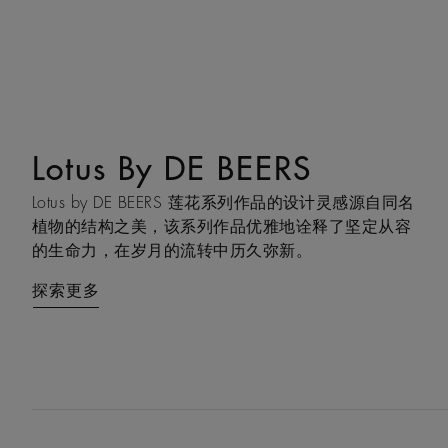
Lotus By DE BEERS
Talisman
Lotus by DE BEERS 莲花系列作品的设计灵感源自同名
Talisman 系列巧妙融合天然原钻与抛光钻石，以妙趣
植物的结构之美，该系列作品优雅地诠释了坚定从容
盎然的感官互动，诠释大地摄人心魄的力量，成为庇
的生命力，在岁月的流转中历久弥新。
佑之力与双重能量的现代象征。
探索更多
探索更多