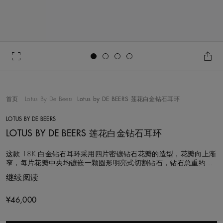
Go to slide 1
Go to slide 2
Go to slide 3
Go to slide 4
首页
Lotus By De Beers
Lotus by DE BEERS 莲花白金钻石耳环
LOTUS BY DE BEERS
LOTUS BY DE BEERS 莲花白金钻石耳环
这款 18K 白金钻石耳环采用四片密镶钻石花瓣的造型，花瓣向上渐
窄，每片花瓣中央均镶嵌一颗圆形明亮式切割钻石，钻石总重约
0.62 克拉。Lotus by DE BEERS 莲花系列的设计灵感源自奥卡万戈
继续阅读
三角洲的莲花，采用独特的四瓣莲花造型。这款标志性的设计象征
着静谧的力量，表达了相伴左右，共度人生每一刻的美好意愿。每
一颗钻石均
Original price
¥46,000