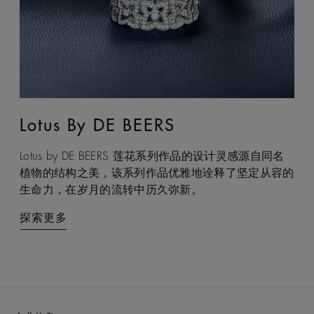
Lotus By DE BEERS
Talisman
Lotus by DE BEERS 莲花系列作品的设计灵感源自同名
Talisman 系列巧妙融合天然原钻与抛光钻石，以妙趣盎
植物的结构之美，该系列作品优雅地诠释了坚定从容的
然的感官互动，诠释大地摄人心魄的力量，成为庇佑之
生命力，在岁月的流转中历久弥新。
力与双重能量的现代象征。
探索更多
探索更多