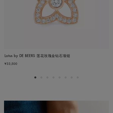
Lotus by DE BEERS 莲花玫瑰金钻石项链
¥33,500
Go to slide 1
Go to slide 2
Go to slide 3
Go to slide 4
Go to slide 5
Go to slide 6
Go to slide 7
Go to slide 8