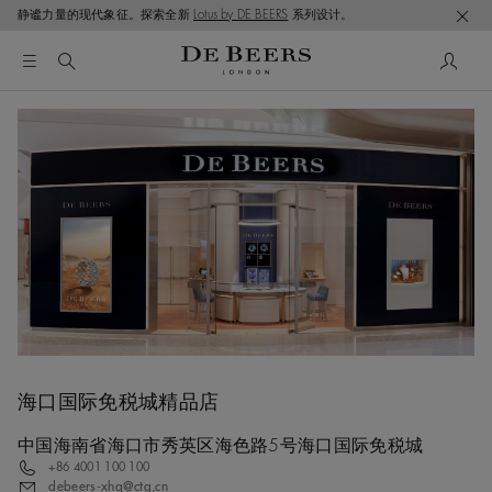
静谧力量的现代象征。探索全新
Lotus by DE BEERS
系列设计。
海口国际免税城精品店
中国海南省海口市秀英区海色路5号海口国际免税城
+86 4001 100 100
debeers-xhg@ctg,cn