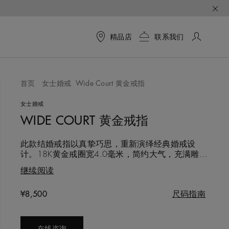
精品店
联系我们
首页
女士婚戒
Wide Court 黄金戒指
女士婚戒
WIDE COURT 黄金戒指
此款结婚戒指以真挚巧思，重新演绎经典婚戒设
计。18K黄金戒圈宽4.0毫米，简约大气，充满雕刻
般的质感。典雅设计，铭刻相伴一生的承诺。戒指
继续阅读
内壁镶有一颗钻石，仿佛是佩戴者珍藏的一个美好
秘密。
Original price
¥8,500
尺码指南
在线咨询