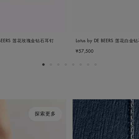
DE BEERS 莲花玫瑰金钻石耳钉
Lotus by DE BEERS 莲花白
¥57,500
Go to slide 1
Go to slide 2
Go to slide 3
Go to slide 4
Go to slide 5
Go to slide 6
Go to slide 7
Go to slide 8
探索更多