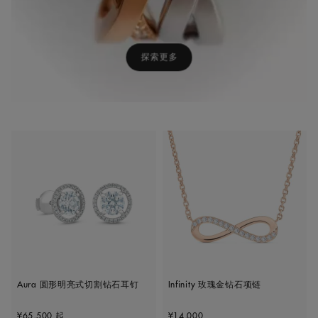
探索更多
Aura 圆形明亮式切割钻石耳钉
Infinity 玫瑰金钻石项链
Original price
Original price
¥65,500
起
¥14,000