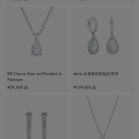
DB Classic Pear-cut Pendant in
Aura 水滴形切割钻石耳环
Platinum
Original price
Original price
¥39,500
起
¥109,000
起