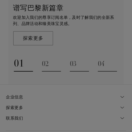
谱写巴黎新篇章
守护永恒
客户服务
戴比尔斯的世界
欢迎加入我们的尊享订阅名单，及时了解我们的全新系
戴比尔斯珠宝在全球珠宝领域独树一帜，因为我们是唯
无论您是线上浏览还是到访我们的精品店，我们都期待
De Beers 成立于伦敦，灵感来自非洲的自然，是奢华
列、品牌活动和臻美珠宝灵感。
一与钻石原产地建立直接联系的奢华珠宝品牌。
为您提供定制化的购物体验。您可通过预约获得专家的
钻石珠宝的巅峰。我们的创意和工艺将钻石转化为永恒
帮助和私享咨询服务。
和标志性的设计。
探索更多
探索更多
了解更多
探索更多
01
02
03
04
Go to slide 1
Go to slide 2
Go to slide 3
Go to slide
企业信息
探索更多
联系我们