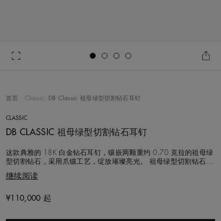
Go to slide 1
Go to slide 2
Go to slide 3
Go to slide 4
首页
Classic
DB Classic 祖母绿型切割钻石耳钉
CLASSIC
DB CLASSIC 祖母绿型切割钻石耳钉
这款典雅的 18K 白金钻石耳钉，镶嵌两颗重约 0.70 克拉的祖母绿
型切割钻石，采用爪镶工艺，绽放璀璨亮光。 祖母绿型切割钻石至
臻至纯、永恒优雅，备受现代时尚人士和复古风格人士的喜爱。 与
继续阅读
所有戴比尔斯珠宝一样，该作品镶嵌的钻石遵循道德采购规程，由
戴比尔斯钻石专家团队精心甄选，以专业眼光仔细评估，并手工镶
嵌。
¥110,000 起
Original price