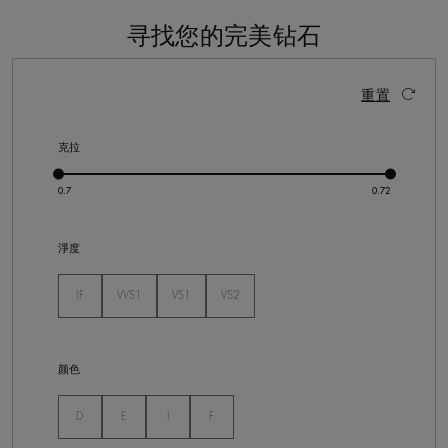
寻找您的完美钻石
6 个结果
激活这些部件将导致页面上的内容更新。
重置
克拉
淨度
未选
IF
VVS1
VS1
VS2
未选
未选
未选
颜色
未选
未选
未选
未选
D
E
I
F