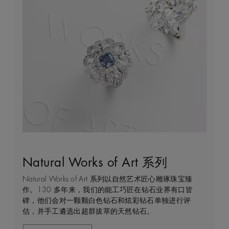
Natural Works of Art 系列
钻石珠宝艺术
守护永恒
客户服务
Natural Works of Art 系列以自然艺术匠心雕琢珠宝臻
作为开创钻石珠宝艺术的先行者，我们占据得天独厚的
我们每一天都在亲眼见证天然钻石的弥足珍贵，不仅仅
无论是线上购物或线下实体店，我们始终致力于为您提
作。130 多年来，我们的能工巧匠在钻石业界有口皆
优势，可监管和把控珠宝制作的整个过程，从钻石原钻
是佩戴者，而是在这一旅程中与钻石有过交集的所有
供个性化的购物体验。安排店内或线上预约，通过私人
碑，他们会对一颗颗白色钻石和炫彩钻石单独进行评
的挖掘与开采，到蜕变为传世珍宝的瞬间。我们潜心探
人。正因如此我们致力于确保每一颗发掘的钻石都能为
咨询获得专家帮助和指导。
估，并手工遴选出超群拔萃的天然钻石。
索并捕捉大自然稀世奇珍的璀璨魅力，运用精湛匠艺制
开采当地的民众和环境带来持久的积极影响。我们将这
作非凡的珠宝来纪念一生中亲密动人的时刻和特殊场
个承诺称为“守护永恒”，这也是我们一切行动的核心出
联系我们