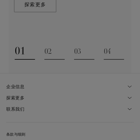
合。这一旅程通过严苛的标准和无出其右的专业知识驱
发点。
探索更多
动，同时承袭品牌深厚的传统来打造值得代代相传的珠
宝艺术臻作。
探索更多
探索更多
01
02
03
04
Go to slide 1
Go to slide 2
Go to slide 3
Go to slide
企业信息
探索更多
联系我们
条款与细则