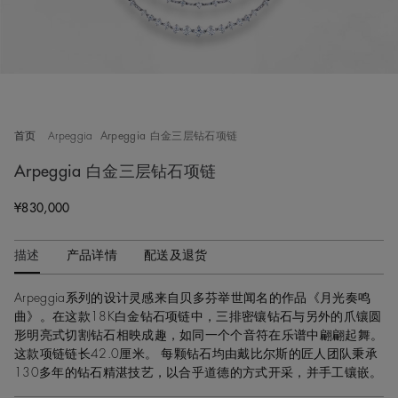
首页
Arpeggia
Arpeggia 白金三层钻石项链
Arpeggia 白金三层钻石项链
¥830,000
描述
产品详情
配送及退货
Arpeggia系列的设计灵感来自贝多芬举世闻名的作品《月光奏鸣
曲》。在这款18K白金钻石项链中，三排密镶钻石与另外的爪镶圆
形明亮式切割钻石相映成趣，如同一个个音符在乐谱中翩翩起舞。
这款项链链长42.0厘米。 每颗钻石均由戴比尔斯的匠人团队秉承
130多年的钻石精湛技艺，以合乎道德的方式开采，并手工镶嵌。