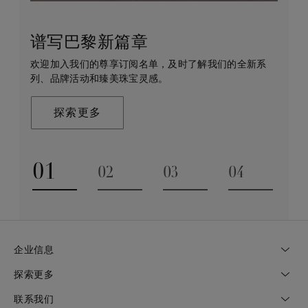
谱写巴黎新篇章
守护永恒
客户服务
戴比尔斯的世界
欢迎加入我们的尊享订阅名单，及时了解我们的全新系
戴比尔斯珠宝在全球珠宝领域独树一帜，因为我们是唯
无论您是线上浏览还是到访我们的精品店，我们都期待
De Beers 成立于伦敦，灵感来自非洲的自然，是奢华
列、品牌活动和臻美珠宝灵感。
一与钻石原产地建立直接联系的奢华珠宝品牌。
为您提供定制化的购物体验。您可通过预约获得专家的
钻石珠宝的巅峰。我们的创意和工艺将钻石转化为永恒
帮助和私享咨询服务。
和标志性的设计。
探索更多
探索更多
了解更多
探索更多
01
02
03
04
Go to slide 1
Go to slide 2
Go to slide 3
Go to slide
企业信息
探索更多
联系我们