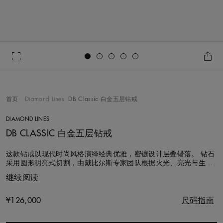
Go to slide 1
Go to slide 2
Go to slide 3
Go to slide 4
Go to slide 5
首页
Diamond Lines
DB Classic 白金五层钻戒
DIAMOND LINES
DB CLASSIC 白金五层钻戒
这款钻戒以现代时尚风格演绎经典优雅，密镶设计层叠错落。 钻石
采用圆形明亮式切割，由戴比尔斯专家团队根据火光、亮光与生命
力的卓越标准精心挑选。搭配18K白金戒托，冷艳时尚的色泽令这
继续阅读
件珠宝更加清新亮丽。 这款戒指精致个性，宽13.0毫米，钻石总重
约1.75克拉。
Original price
¥126,000
尺码指南