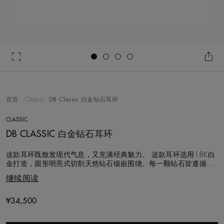
Go to slide 1
Go to slide 2
Go to slide 3
Go to slide 4
首页
Classic
DB Classic 白金钻石耳环
CLASSIC
DB CLASSIC 白金钻石耳环
这款耳环既散发现代气息，又充满经典魅力。 这款耳环选用18K白
金打造，圆形明亮式切割天然钻石镶嵌围绕。每一颗钻石皆遵循道
德采购规程，由戴比尔斯钻石专家团队逐一甄选，以专业眼光仔细
继续阅读
评估，并手工镶嵌。钻石总重约0.30克拉，每只耳环的直径为16.0
毫米。
Original price
¥34,500