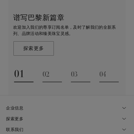
谱写巴黎新篇章
守护永恒
客户服务
戴比尔斯的世界
欢迎加入我们的尊享订阅名单，及时了解我们的全新系
戴比尔斯珠宝在全球珠宝领域独树一帜，因为我们是唯
无论您是线上浏览还是到访我们的精品店，我们都期待
De Beers 成立于伦敦，灵感来自非洲的自然，是奢华
列、品牌活动和臻美珠宝灵感。
一与钻石原产地建立直接联系的奢华珠宝品牌。
为您提供定制化的购物体验。您可通过预约获得专家的
钻石珠宝的巅峰。我们的创意和工艺将钻石转化为永恒
帮助和私享咨询服务。
和标志性的设计。
探索更多
探索更多
了解更多
探索更多
01
02
03
04
Go to slide 1
Go to slide 2
Go to slide 3
Go to slide
企业信息
探索更多
联系我们