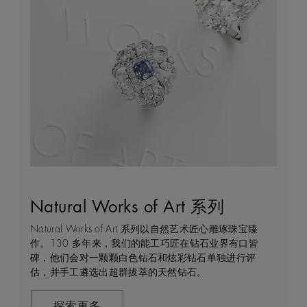
Natural Works of Art 系列
钻石珠宝艺术
守护永恒
客户服务
Natural Works of Art 系列以自然艺术匠心雕琢珠宝臻
作为开创钻石珠宝艺术的先行者，我们占据得天独厚的
我们每一天都在亲眼见证天然钻石的弥足珍贵，不仅仅
无论是线上购物或线下实体店，我们始终致力于为您提
作。130 多年来，我们的能工巧匠在钻石业界有口皆
优势，可监管和把控珠宝制作的整个过程，从钻石原钻
是佩戴者，而是在这一旅程中与钻石有过交集的所有
供个性化的购物体验。安排店内或线上预约，通过私人
碑，他们会对一颗颗白色钻石和炫彩钻石单独进行评
的挖掘与开采，到蜕变为传世珍宝的瞬间。我们潜心探
人。正因如此我们致力于确保每一颗发掘的钻石都能为
咨询获得专家帮助和指导。
估，并手工遴选出超群拔萃的天然钻石。
索并捕捉大自然稀世奇珍的璀璨魅力，运用精湛匠艺制
开采当地的民众和环境带来持久的积极影响。我们将这
作非凡的珠宝来纪念一生中亲密动人的时刻和特殊场
个承诺称为“守护永恒”，这也是我们一切行动的核心出
联系我们
合。这一旅程通过严苛的标准和无出其右的专业知识驱
发点。
探索更多