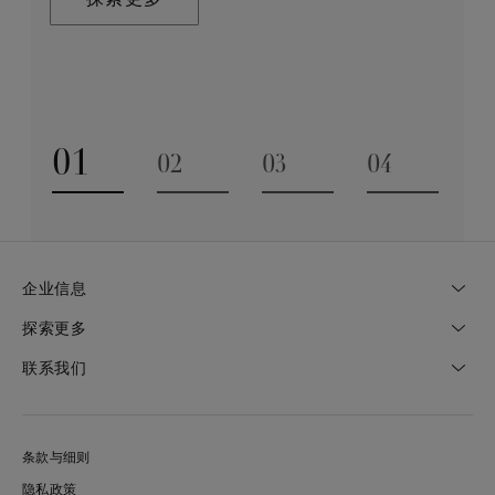
动，同时承袭品牌深厚的传统来打造值得代代相传的珠
宝艺术臻作。
探索更多
探索更多
01
02
03
04
Go to slide 1
Go to slide 2
Go to slide 3
Go to slide
企业信息
探索更多
联系我们
条款与细则
隐私政策