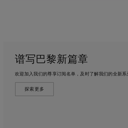
谱写巴黎新篇章
守护永恒
客户服务
戴比尔斯的世界
欢迎加入我们的尊享订阅名单，及时了解我们的全新系
戴比尔斯珠宝在全球珠宝领域独树一帜，因为我们是唯
无论您是线上浏览还是到访我们的精品店，我们都期待
De Beers 成立于伦敦，灵感来自非洲的自然，是奢
奢华珠宝品牌。
可通过预约获得专家的帮助和私享咨询服务。
艺将钻石转化为永恒和标志性的设计。
探索更多
探索更多
了解更多
探索更多