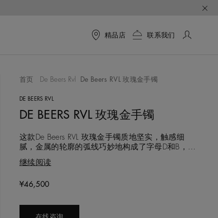
精品店
联系我们
首页
De Beers Rvl
De Beers RVL 玫瑰金手镯
DE BEERS RVL
DE BEERS RVL 玫瑰金手镯
这款De Beers RVL 玫瑰金手镯质地坚实，触感细
腻，金属的轮廓的弧线巧妙地构成了字母D和B，灵
感来自戴比尔斯的名称缩写，仿佛品牌的密码一
继续阅读
般。手镯内侧镶有一颗隐藏的钻石，赋予佩戴者来
自大自然珍贵宝藏的象征意义和力量。这款手镯可
Original price
¥46,500
以按照自自己的风格进行叠戴组合，诠释个性真
我，闪耀自由态度。
在线咨询