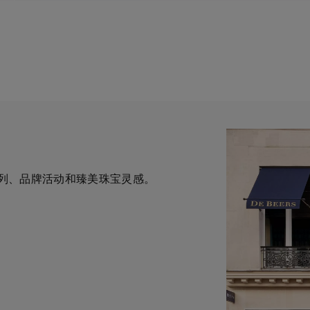
列、品牌活动和臻美珠宝灵感。
一与钻石原产地建立直接联系的
为您提供定制化的购物体验。您
华钻石珠宝的巅峰。我们的创意和工