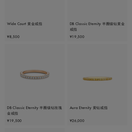
Wide Court 黄金戒指
DB Classic Eternity 半圈镶钻黄金
戒指
Original price
Original price
¥8,500
¥19,500
DB Classic Eternity 半圈镶钻玫瑰
Aura Eternity 黄钻戒指
金戒指
Original price
Original price
¥19,500
¥26,000