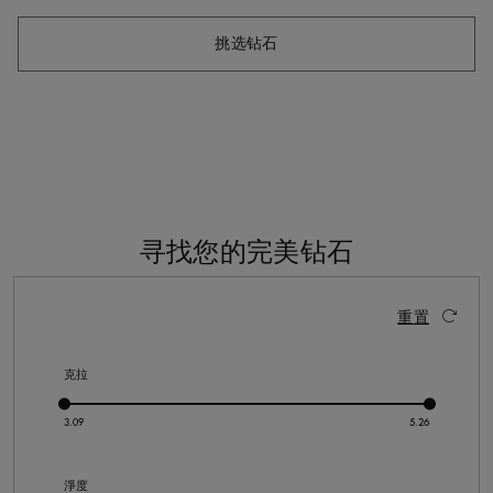
挑选钻石
寻找您的完美钻石
5 个结果
激活这些部件将导致页面上的内容更新。
重置
克拉
淨度