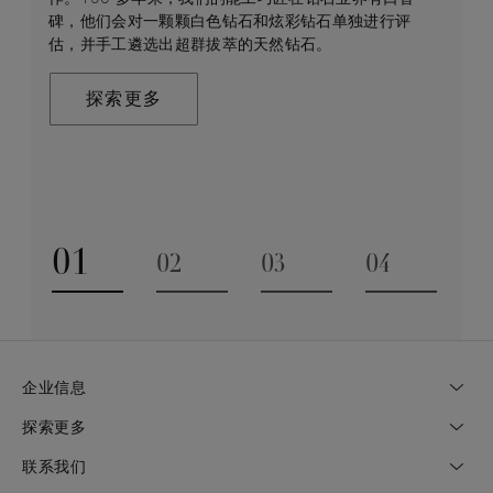
碑，他们会对一颗颗白色钻石和炫彩钻石单独进行评
的挖掘与开采，到蜕变为传世珍宝的瞬间。我们潜心探
人。正因如此我们致力于确保每一颗发掘的钻石都能为
咨询获得专家帮助和指导。
估，并手工遴选出超群拔萃的天然钻石。
索并捕捉大自然稀世奇珍的璀璨魅力，运用精湛匠艺制
开采当地的民众和环境带来持久的积极影响。我们将这
作非凡的珠宝来纪念一生中亲密动人的时刻和特殊场
个承诺称为“守护永恒”，这也是我们一切行动的核心出
联系我们
合。这一旅程通过严苛的标准和无出其右的专业知识驱
发点。
探索更多
动，同时承袭品牌深厚的传统来打造值得代代相传的珠
宝艺术臻作。
探索更多
探索更多
01
02
03
04
Go to slide 1
Go to slide 2
Go to slide 3
Go to slide
企业信息
探索更多
联系我们