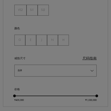
VS2
SI1
SI2
未选
未选
未选
颜色
未选
未选
未选
未选
未选
G
E
J
N
H
尺码指南
戒指尺寸
价格