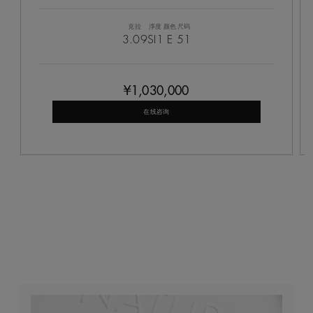
克拉
淨度
颜色
尺码
3.09
SI1
E
51
¥1,030,000
在线咨询