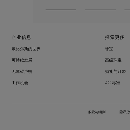
Go to slide 1
Go to slide 2
G
企业信息
探索更多
戴比尔斯的世界
珠宝
可持续发展
高级珠宝
无障碍声明
婚礼与订婚
工作机会
4C 标准
条款与细则
隐私