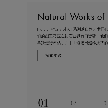
Natural Works o
钻石珠宝艺术
守护永恒
客户服务
Natural Works of Art 系列以自
作为开创钻石珠宝艺术的先行者，我们占
我们每一天都在亲眼见证天然钻石的弥足
无论是线上购物或线下实体店，我们始终
们的能工巧匠在钻石业界有口皆碑，他们
控珠宝制作的整个过程，从钻石原钻的挖
这一旅程中与钻石有过交集的所有人。正
验。安排店内或线上预约，通过私人咨询
单独进行评估，并手工遴选出超群拔萃的
瞬间。我们潜心探索并捕捉大自然稀世奇
掘的钻石都能为开采当地的民众和环境带
联系我们
作非凡的珠宝来纪念一生中亲密动人的时
承诺称为“守护永恒”，这也是我们一切
探索更多
苛的标准和无出其右的专业知识驱动，同
探索更多
得代代相传的珠宝艺术臻作。
探索更多
01
02
0