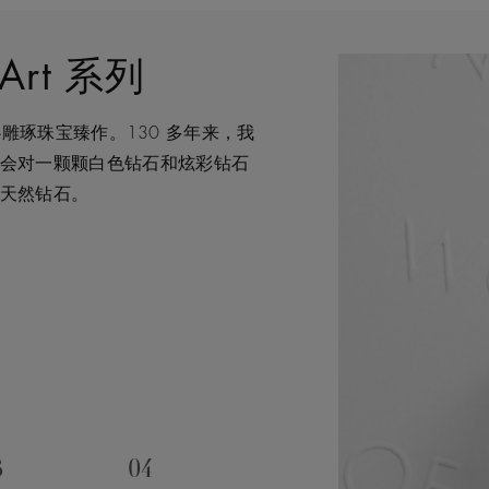
f Art 系列
然艺术匠心雕琢珠宝臻作。130 多年来，我
据得天独厚的优势，可监管和把
珍贵，不仅仅是佩戴者，而是在
致力于为您提供个性化的购物体
会对一颗颗白色钻石和炫彩钻石
掘与开采，到蜕变为传世珍宝的
因如此我们致力于确保每一颗发
获得专家帮助和指导。
天然钻石。
珍的璀璨魅力，运用精湛匠艺制
来持久的积极影响。我们将这个
刻和特殊场合。这一旅程通过严
行动的核心出发点。
时承袭品牌深厚的传统来打造值
3
04