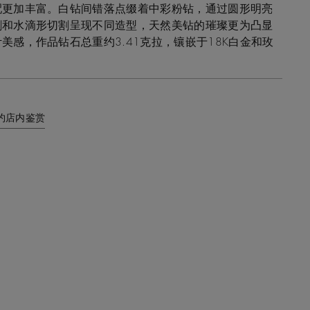
配更加丰富。白钻间错落点缀着中彩粉钻，通过圆形明亮
割和水滴形切割呈现不同造型，天然美钻的璀璨更为凸显
美感，作品钻石总重约3.41克拉，镶嵌于18K白金和玫
约店内鉴赏