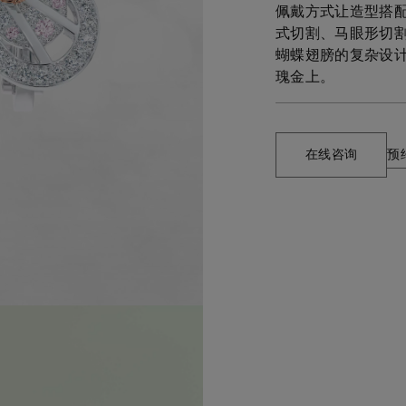
佩戴方式让造型搭
式切割、马眼形切
蝴蝶翅膀的复杂设计
瑰金上。
在线咨询
预