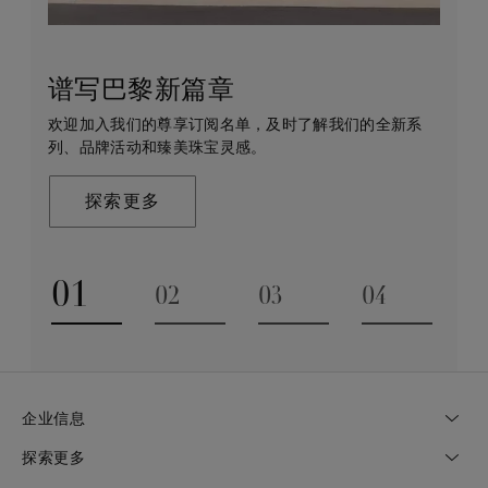
谱写巴黎新篇章
守护永恒
客户服务
戴比尔斯的世界
欢迎加入我们的尊享订阅名单，及时了解我们的全新系
戴比尔斯珠宝在全球珠宝领域独树一帜，因为我们是唯
无论您是线上浏览还是到访我们的精品店，我们都期待
De Beers 成立于伦敦，灵感来自非洲的自然，是奢华
列、品牌活动和臻美珠宝灵感。
一与钻石原产地建立直接联系的奢华珠宝品牌。
为您提供定制化的购物体验。您可通过预约获得专家的
钻石珠宝的巅峰。我们的创意和工艺将钻石转化为永恒
帮助和私享咨询服务。
和标志性的设计。
探索更多
探索更多
了解更多
探索更多
01
02
03
04
Go to slide 1
Go to slide 2
Go to slide 3
Go to slide
企业信息
探索更多