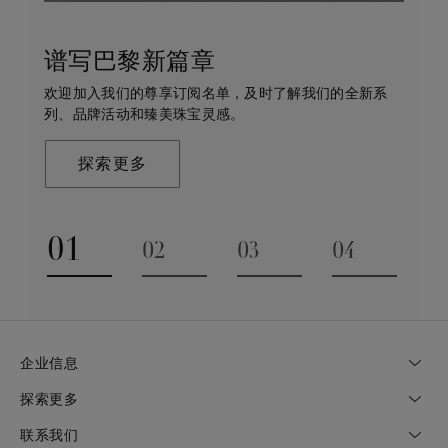
谱写巴黎新篇章
守护永恒
客户服务
戴比尔斯的世界
欢迎加入我们的尊享订阅名单，及时了解我们的全新系
戴比尔斯珠宝在全球珠宝领域独树一帜，因为我们是唯
无论您是线上浏览还是到访我们的精品店，我们都期待
De Beers 成立于伦敦，灵感来自非洲的自然，是奢华
列、品牌活动和臻美珠宝灵感。
一与钻石原产地建立直接联系的奢华珠宝品牌。
为您提供定制化的购物体验。您可通过预约获得专家的
钻石珠宝的巅峰。我们的创意和工艺将钻石转化为永恒
帮助和私享咨询服务。
和标志性的设计。
探索更多
探索更多
了解更多
探索更多
01
02
03
04
Go to slide 1
Go to slide 2
Go to slide 3
Go to slide
企业信息
探索更多
联系我们