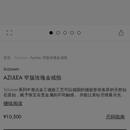
Go to slide 1
Go to slide 2
Go to slide 3
Go to slide 4
Go to slide 5
首页
Talisman
Azulea 窄版玫瑰金戒指
TALISMAN
AZULEA 窄版玫瑰金戒指
Talisman系列中凿点金工镶嵌工艺可以稳固的镶嵌形状各异的天然钻
石原始，赋予珠宝在贵金属的不同触感， 并能让美钻尽情展示光
彩，是戴比尔斯自豪的工艺。 温润的 18K 玫瑰金表面呈现凹凸纹
继续阅读
理，与抛光主钻营造出饶富个性的摩登。 圆形明亮式切割钻石约为
0.03 克拉，以半包镶手法镶嵌于 2.0 毫米宽的戒指上。 美钻与凿
Original price
¥10,500
尺码指南