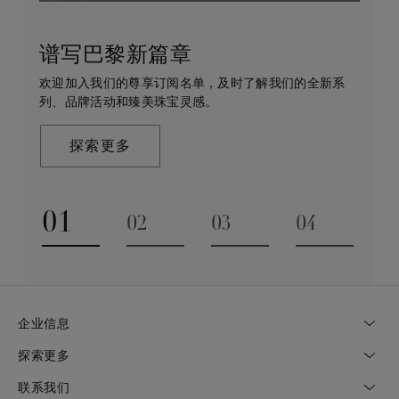
谱写巴黎新篇章
守护永恒
客户服务
戴比尔斯的世界
欢迎加入我们的尊享订阅名单，及时了解我们的全新系
戴比尔斯珠宝在全球珠宝领域独树一帜，因为我们是唯
无论您是线上浏览还是到访我们的精品店，我们都期待
De Beers 成立于伦敦，灵感来自非洲的自然，是奢华
列、品牌活动和臻美珠宝灵感。
一与钻石原产地建立直接联系的奢华珠宝品牌。
为您提供定制化的购物体验。您可通过预约获得专家的
钻石珠宝的巅峰。我们的创意和工艺将钻石转化为永恒
帮助和私享咨询服务。
和标志性的设计。
探索更多
探索更多
了解更多
探索更多
01
02
03
04
Go to slide 1
Go to slide 2
Go to slide 3
Go to slide
企业信息
探索更多
联系我们