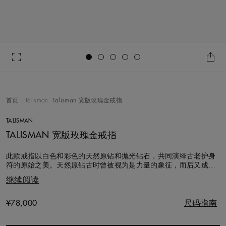
Go to slide 1
Go to slide 2
Go to slide 3
Go to slide 4
Go to slide 5
首页
Talisman
Talisman 宽版玫瑰金戒指
TALISMAN
TALISMAN 宽版玫瑰金戒指
此款戒指以白色和彩色的天然原钻和抛光钻石，共同演绎古老护身
符的原始之美。天然原钻古时曾被视为是力量的象征，而后又成为
寓意爱的符号。人们将它作为护身符佩戴，这也是 Talisman 系列的
继续阅读
寓意所在。 此款 18K 玫瑰金戒指宽 8.0 毫米，镶嵌 70 颗具有独
特个性的美钻，钻石总重约 1.82 克拉。天然原钻、圆形明亮式切
割和
Original price
¥78,000
尺码指南