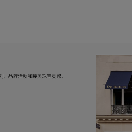
列、品牌活动和臻美珠宝灵感。
一与钻石原产地建立直接联系的
为您提供定制化的购物体验。您
华钻石珠宝的巅峰。我们的创意和工