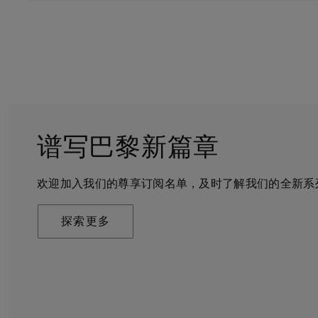
谱写巴黎新篇章
守护永恒
客户服务
戴比尔斯的世界
欢迎加入我们的尊享订阅名单，及时了解我们的全新系
戴比尔斯珠宝在全球珠宝领域独树一帜，因为我们是唯
无论您是线上浏览还是到访我们的精品店，我们都期待
De Beers 成立于伦敦，灵感来自非洲的自然，是奢
奢华珠宝品牌。
可通过预约获得专家的帮助和私享咨询服务。
艺将钻石转化为永恒和标志性的设计。
探索更多
探索更多
了解更多
探索更多