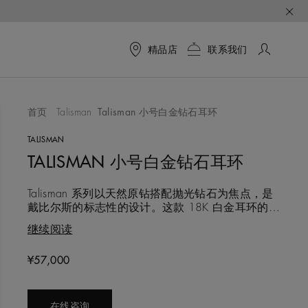
精品店
联系我们
首页
Talisman
Talisman 小号白金钻石耳环
TALISMAN
TALISMAN 小号白金钻石耳环
Talisman 系列以天然原钻搭配抛光钻石为焦点，是
戴比尔斯的标志性的设计。这款 18K 白金耳环的宽
度为 8.0 毫米，形态不一的钻石完美搭配，俘获美
继续阅读
钻的原始之美。 圆形明亮式切割和玫瑰式切割钻石
与白色和彩色天然原钻交相辉映，皆以标志性的凿
Original price
¥57,000
点金工镶嵌工艺。 手工艺赋予这款独特的排列以凹
凸纹理，镶嵌总重约 1.15 克拉的
在线咨询