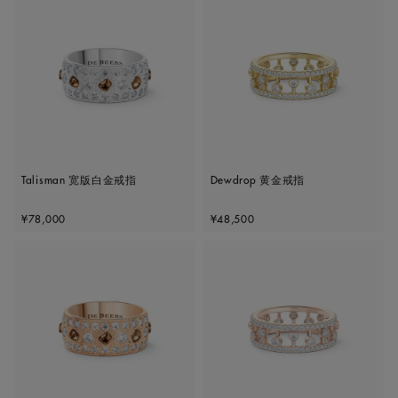
Talisman 宽版白金戒指
Dewdrop 黄金戒指
Original price
Original price
¥78,000
¥48,500