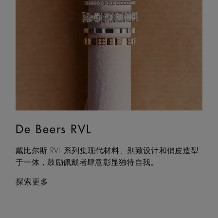
De Beers RVL
Lotus by DE BEERS
戴比尔斯 RVL 系列集现代材料、别致设计和俏皮造型
Lotus by DE BEERS 莲花系列作品的设计灵感源自同名
于一体，鼓励佩戴者肆意彰显独特自我。
植物的结构之美，该系列作品优雅地诠释了坚定从容
的生命力，在岁月的流转中历久弥新。
探索更多
探索更多