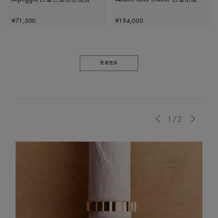
Original price
Original price
¥71,500
¥194,000
查看更多
Previous
1/2
Next