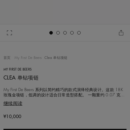
Go to slide 1
Go to slide 2
Go to slide 3
Go to slide 4
Go to slide 5
首页
My First De Beers
Clea 单钻项链
MY FIRST DE BEERS
CLEA 单钻项链
My First De Beers 系列以简约精巧的款式演绎经典设计。这款 18K
玫瑰金项链，低调的设计适合日常造型搭配。 一颗重约 0.07 克拉
的圆形切割钻石采用包镶手法镶嵌，坠于一条长 45.0 厘米的链条
继续阅读
之上，项链配有长度调节环，可调节长度至 39.0 厘米和 42.0 厘
米。简约的设计将全部焦点集中在天然钻石的美妙
¥10,000