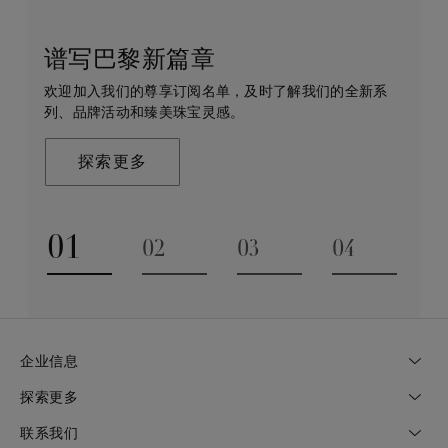
谱写巴黎新篇章
守护永恒
客户服务
戴比尔斯的世界
欢迎加入我们的尊享订阅名单，及时了解我们的全新系
戴比尔斯珠宝在全球珠宝领域独树一帜，因为我们是唯
无论您是线上浏览还是到访我们的精品店，我们都期待
De Beers 成立于伦敦，灵感来自非洲的自然，是奢华
列、品牌活动和臻美珠宝灵感。
一与钻石原产地建立直接联系的奢华珠宝品牌。
为您提供定制化的购物体验。您可通过预约获得专家的
钻石珠宝的巅峰。我们的创意和工艺将钻石转化为永恒
帮助和私享咨询服务。
和标志性的设计。
探索更多
探索更多
了解更多
探索更多
01
02
03
04
Go to slide 1
Go to slide 2
Go to slide 3
Go to slide
企业信息
探索更多
联系我们